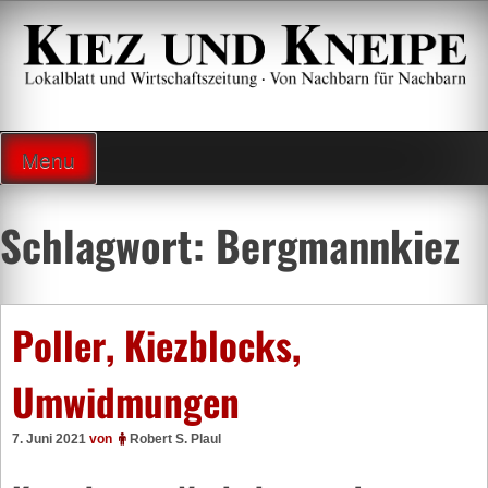
Zum
Inhalt
springen
Lokalzeitung und Wirtschaftsblatt
Menu
Schlagwort:
Bergmannkiez
Poller, Kiezblocks,
Umwidmungen
7. Juni 2021
von
Robert S. Plaul