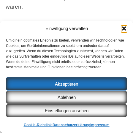
waren.
Themenschwerpunkt:
Einwilligung verwalten
Bergmannstraße
Um dir ein optimales Erlebnis zu bieten, verwenden wir Technologien wie
Cookies, um Geräteinformationen zu speichern und/oder darauf
zuzugreifen. Wenn du diesen Technologien zustimmst, können wir Daten
Die Zeit des Autos ist vorbei
wie das Surfverhalten oder eindeutige IDs auf dieser Website verarbeiten.
Wenn du deine Einwilligung nicht erteilst oder zurückziehst, können
Bezirk setzt klares Zeichen gegen
bestimmte Merkmale und Funktionen beeinträchtigt werden.
motorisierten Verkehr
Was lange währt, wird autofrei
Akzeptieren
Die unendliche Geschichte um die
Ablehnen
Bergmannstraßen-Neugestaltung neigt
sich dem Ende zu
Einstellungen ansehen
Wo Bächlein durch Straßen fließen
Cookie-Richtlinie
Datenschutzerklärung
Impressum
Kreuzberger Konzept funktioniert in