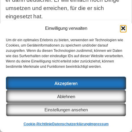
umsetzen und erreichen, für die er sich
eingesetzt hat.
Im Moment, das spürt man, ist gerade auf den
Einwilligung verwalten
Themenfeldern, die seine Kernkompetenz
Um dir ein optimales Erlebnis zu bieten, verwenden wir Technologien wie
ausmachen, so richtig was los:
Cookies, um Geräteinformationen zu speichern und/oder darauf
Menschenrechte, Geheimdienste, bürgerliche
zuzugreifen. Wenn du diesen Technologien zustimmst, können wir Daten
wie das Surfverhalten oder eindeutige IDs auf dieser Website verarbeiten.
Freiheiten.
Wenn du deine Einwilligung nicht erteilst oder zurückziehst, können
bestimmte Merkmale und Funktionen beeinträchtigt werden.
Einerseits ist da der NSU, andererseits die
NSA. Zumindest bei ersterem ist jetzt gerade
Akzeptieren
der Untersuchungsausschuss beendet worden.
Kurz vor der Entdeckung des NSU hatte
Ablehnen
Ströbele 2009 eine kleine Anfrage zum
Einstellungen ansehen
Oktoberfestattentat in München gestellt. Auch
hier wurden Akten geschreddert,
Cookie-Richtlinie
Datenschutzerklärung
Impressum
verschwanden Zeugenaussagen. Ein Déjà-vu