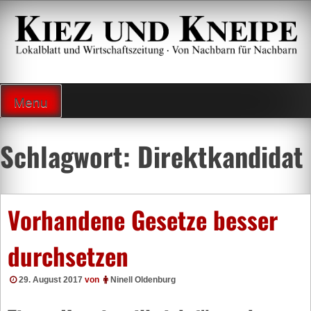
Zum
Inhalt
springen
Lokalzeitung und Wirtschaftsblatt
Menu
Schlagwort:
Direktkandidat
Vorhandene Gesetze besser
durchsetzen
29. August 2017
von
Ninell Oldenburg