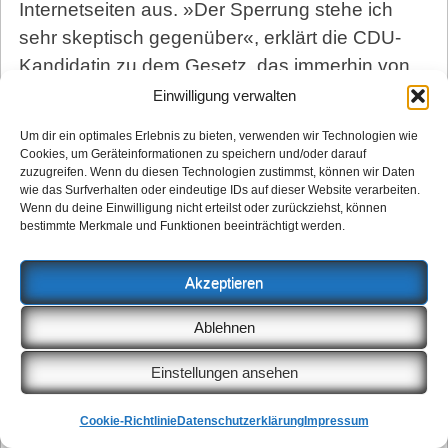
Internetseiten aus. »Der Sperrung stehe ich
sehr skeptisch gegenüber«, erklärt die CDU-
Kandidatin zu dem Gesetz, das immerhin von
der Familienministerin Ursula von der Leyen
Einwilligung verwalten
(CDU) stammt.
Um dir ein optimales Erlebnis zu bieten, verwenden wir Technologien wie
Die Piratenpartei will Vera Lengsfeld nicht
Cookies, um Geräteinformationen zu speichern und/oder darauf
zuzugreifen. Wenn du diesen Technologien zustimmst, können wir Daten
unterschätzen. »Die beackert ein Feld, das von
wie das Surfverhalten oder eindeutige IDs auf dieser Website verarbeiten.
Wenn du deine Einwilligung nicht erteilst oder zurückziehst, können
der Politik bisher vernachlässigt wird«, erklärt
bestimmte Merkmale und Funktionen beeinträchtigt werden.
sie.
In der Diskussion überraschte Vera Lengsfeld
Akzeptieren
schließlich noch mit ihrem klaren Bekenntniss
Ablehnen
zum bedingungslosen Grundeinkommen. Sie
nennt es einen »Befreiungsschlag gegen die
Einstellungen ansehen
Überbürokratisierung, mit der wir zu kämpfen
haben.«
Cookie-Richtlinie
Datenschutzerklärung
Impressum